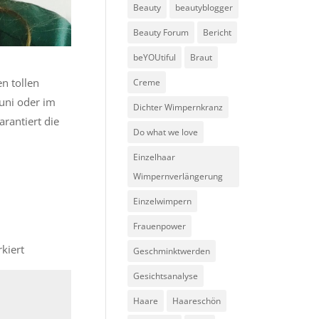
Beauty
beautyblogger
Beauty Forum
Bericht
beYOUtiful
Braut
en tollen
Creme
uni oder im
Dichter Wimpernkranz
rantiert die
Do what we love
Einzelhaar
Wimpernverlängerung
Einzelwimpern
Frauenpower
kiert
Geschminktwerden
Gesichtsanalyse
Haare
Haareschön