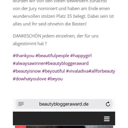
wurden wir von den vielen Bewerbern zunächst
von der Jury nominiert und haben am Ende einen
wundervollen stolzen Platz 35 belegt. Dabei sein ist
alles und Ihr seid ohnehin die Besten!
DANKESCHÖN jedem einzelnen, der für uns
abgestimmt hat
?
#
thankyou
#
beautifulpeople
#
happygirl
#
alwaysawinner
#
beautybloggeraward
#
beautyisnow
#
beyoutiful
#
vivaladiva
#
allforbeauty
#
dowhatyoulove
#
beyou