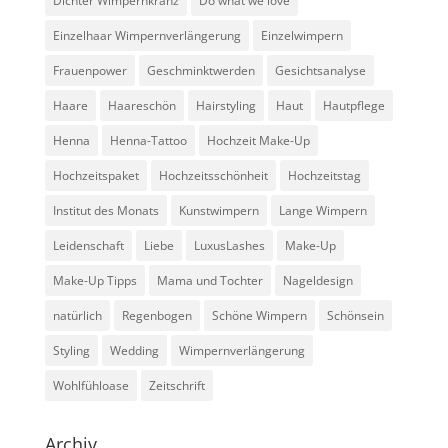
Dichter Wimpernkranz
Do what we love
Einzelhaar Wimpernverlängerung
Einzelwimpern
Frauenpower
Geschminktwerden
Gesichtsanalyse
Haare
Haareschön
Hairstyling
Haut
Hautpflege
Henna
Henna-Tattoo
Hochzeit Make-Up
Hochzeitspaket
Hochzeitsschönheit
Hochzeitstag
Institut des Monats
Kunstwimpern
Lange Wimpern
Leidenschaft
Liebe
LuxusLashes
Make-Up
Make-Up Tipps
Mama und Tochter
Nageldesign
natürlich
Regenbogen
Schöne Wimpern
Schönsein
Styling
Wedding
Wimpernverlängerung
Wohlfühloase
Zeitschrift
Archiv