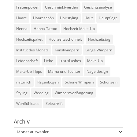
Frauenpower
Geschminktwerden
Gesichtsanalyse
Haare
Haareschön
Hairstyling
Haut
Hautpflege
Henna
Henna-Tattoo
Hochzeit Make-Up
Hochzeitspaket
Hochzeitsschönheit
Hochzeitstag
Institut des Monats
Kunstwimpern
Lange Wimpern
Leidenschaft
Liebe
LuxusLashes
Make-Up
Make-Up Tipps
Mama und Tochter
Nageldesign
natürlich
Regenbogen
Schöne Wimpern
Schönsein
Styling
Wedding
Wimpernverlängerung
Wohlfühloase
Zeitschrift
Archiv
Archiv