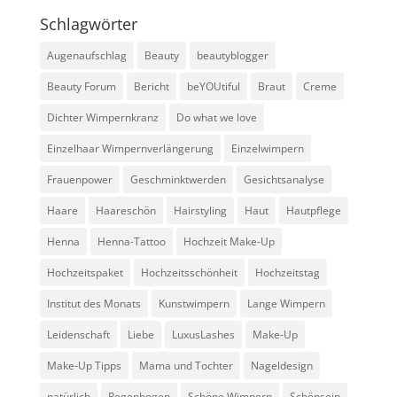
Schlagwörter
Augenaufschlag
Beauty
beautyblogger
Beauty Forum
Bericht
beYOUtiful
Braut
Creme
Dichter Wimpernkranz
Do what we love
Einzelhaar Wimpernverlängerung
Einzelwimpern
Frauenpower
Geschminktwerden
Gesichtsanalyse
Haare
Haareschön
Hairstyling
Haut
Hautpflege
Henna
Henna-Tattoo
Hochzeit Make-Up
Hochzeitspaket
Hochzeitsschönheit
Hochzeitstag
Institut des Monats
Kunstwimpern
Lange Wimpern
Leidenschaft
Liebe
LuxusLashes
Make-Up
Make-Up Tipps
Mama und Tochter
Nageldesign
natürlich
Regenbogen
Schöne Wimpern
Schönsein