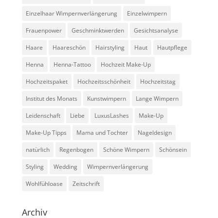
Einzelhaar Wimpernverlängerung
Einzelwimpern
Frauenpower
Geschminktwerden
Gesichtsanalyse
Haare
Haareschön
Hairstyling
Haut
Hautpflege
Henna
Henna-Tattoo
Hochzeit Make-Up
Hochzeitspaket
Hochzeitsschönheit
Hochzeitstag
Institut des Monats
Kunstwimpern
Lange Wimpern
Leidenschaft
Liebe
LuxusLashes
Make-Up
Make-Up Tipps
Mama und Tochter
Nageldesign
natürlich
Regenbogen
Schöne Wimpern
Schönsein
Styling
Wedding
Wimpernverlängerung
Wohlfühloase
Zeitschrift
Archiv