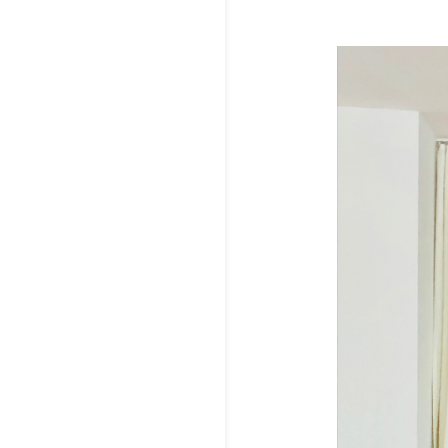
1
Shares
Facebo
Pintere