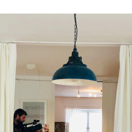
ok
1
Google+
0
st
0