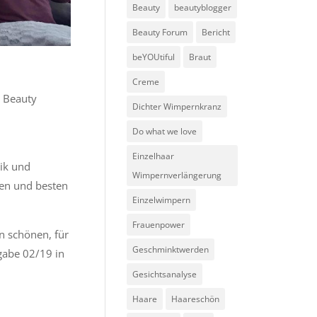
Beauty
beautyblogger
Beauty Forum
Bericht
beYOUtiful
Braut
Creme
m Beauty
Dichter Wimpernkranz
Do what we love
Einzelhaar
ik und
Wimpernverlängerung
ten und besten
Einzelwimpern
Frauenpower
en schönen, für
Geschminktwerden
gabe 02/19 in
Gesichtsanalyse
Haare
Haareschön